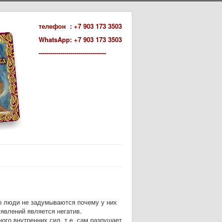
телефон : +7 903 173 3503
WhatsApp: +7 903 173 3503
----------------------------------
то люди не задумываются почему у них
 явлений является негатив.
ного внутренних сил, т.е. сам разрушает