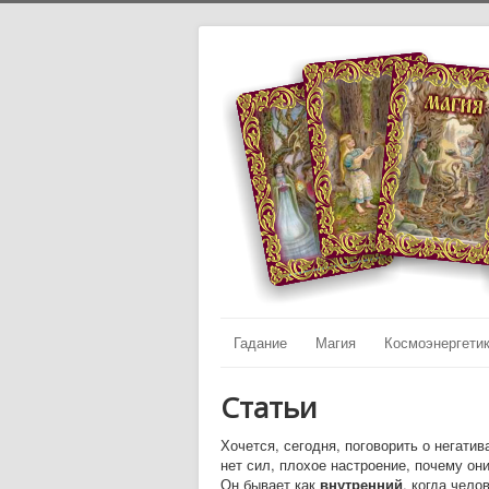
Гадание
Магия
Космоэнергети
Статьи
Хочется, сегодня, поговорить о негати
нет сил, плохое настроение, почему он
Он бывает как
внутренний
, когда чело