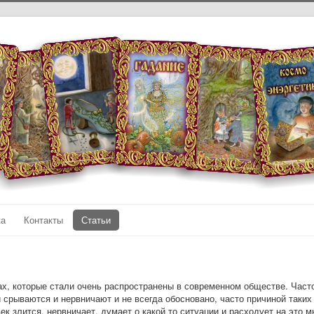
ка
Контакты
Статьи
вах, которые стали очень распространены в современном обществе. Час
и срываются и нервничают и не всегда обосновано, часто причиной таких
век злится, нервничает, думает о какой то ситуации и расходует на это м